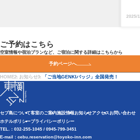
2025/1
ご予約はこちら
空室情報や宿泊プランなど、ご宿泊に関する詳細はこちらから
予約ページへ
HOME
・
お知らせ
・
「ご当地GENKIバッジ」全国発売！
セブ島について
客室のご案内
施設情報
お知らせ
アクセス
お問い合わせ
ホテルポリシー
プライバシーポリシー
TEL.：032-255-1045 / 0945-799-3451
E-mail：cebu.reservation@toyoko-inn.com