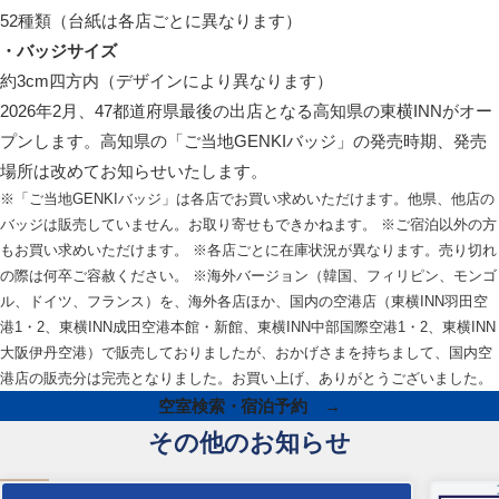
52種類（台紙は各店ごとに異なります）
・バッジサイズ
約3cm四方内（デザインにより異なります）
2026年2月、47都道府県最後の出店となる高知県の東横INNがオー
プンします。高知県の「ご当地GENKIバッジ」の発売時期、発売
場所は改めてお知らせいたします。
※「ご当地GENKIバッジ」は各店でお買い求めいただけます。他県、他店の
バッジは販売していません。お取り寄せもできかねます。 ※ご宿泊以外の方
もお買い求めいただけます。 ※各店ごとに在庫状況が異なります。売り切れ
の際は何卒ご容赦ください。 ※海外バージョン（韓国、フィリピン、モンゴ
ル、ドイツ、フランス）を、海外各店ほか、国内の空港店（東横INN羽田空
港1・2、東横INN成田空港本館・新館、東横INN中部国際空港1・2、東横INN
大阪伊丹空港）で販売しておりましたが、おかげさまを持ちまして、国内空
港店の販売分は完売となりました。お買い上げ、ありがとうございました。
空室検索・宿泊予約 →
その他のお知らせ