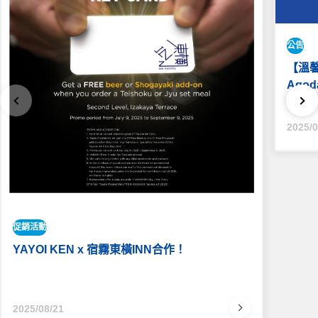
公告​
【溫
Ago
2025/0
促銷活動
YAYOI KEN x 宿霧東橫INN合作！
2025/08/21