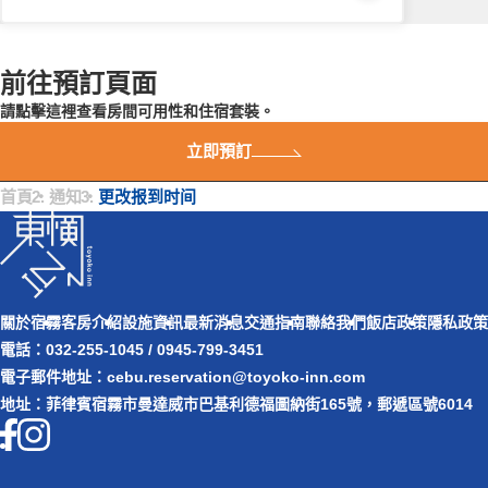
前往預訂頁面​
請點擊這裡查看房間可用性和住宿套裝。
立即預訂
首頁
・
通知
・
更改报到时间
關於宿霧
客房介紹
設施資訊
最新消息
交通指南
聯絡我們
飯店政策
隱私政策
電話：032-255-1045 / 0945-799-3451
電子郵件地址：cebu.reservation@toyoko-inn.com
地址：菲律賓宿霧市曼達威市巴基利德福圖納街165號，郵遞區號6014