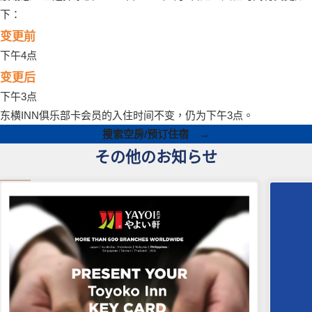
下：
变更前
下午4点
变更后
下午3点
东横INN俱乐部卡会员的入住时间不变，仍为下午3点。
搜索空房/预订住宿 →
その他のお知らせ