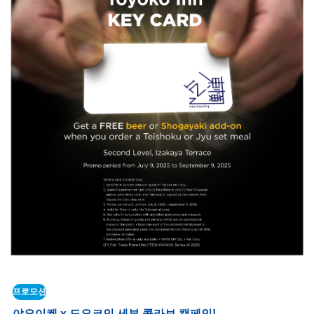
프로모션​
야요이켄 x 도요코인 세부 콜라보 캠페인!