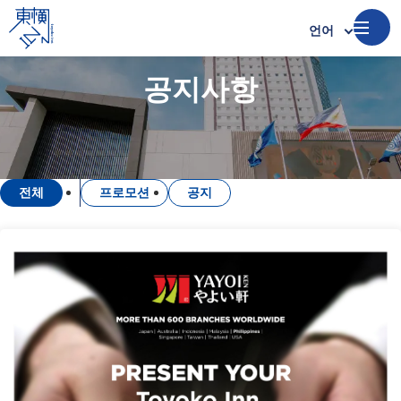
언어
공지사항​
전체
프로모션​
공지​