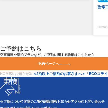
改修
2025/1
ご予約はこちら
空室情報や宿泊プランなど、ご宿泊に関する詳細はこちらから
予約ページへ
HOME
・
お知らせ
・
＜2泊以上ご宿泊のお客さまへ＞「ECOステ
セブ島について
客室のご案内
施設情報
お知らせ
アクセス
お問い合わせ