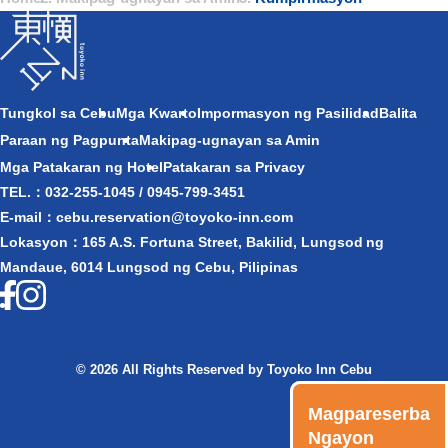
Tungkol sa Cebu
Mga Kwarto
Impormasyon ng Pasilidad
Balita
Paraan ng Pagpunta
Makipag-ugnayan sa Amin​
Mga Patakaran ng Hotel
Patakaran sa Privacy
TEL.：032-255-1045 / 0945-799-3451
E-mail：cebu.reservation@toyoko-inn.com
Lokasyon：165 A.S. Fortuna Street, Bakilid, Lungsod ng
Mandaue, 6014 Lungsod ng Cebu, Pilipinas
© 2026 All Rights Reserved by Toyoko Inn Cebu
Magpareserba
Ngayon