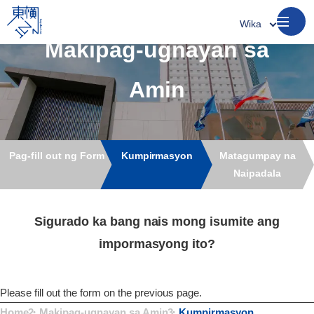
Wika
Makipag-ugnayan sa
Amin​
Pag-fill out ng Form​
Kumpirmasyon​
Matagumpay na
Naipadala​
Sigurado ka bang nais mong isumite ang
impormasyong ito?​
Please fill out the form on the previous page.
Home
・
Makipag-ugnayan sa Amin​
・
Kumpirmasyon​