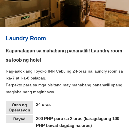
Laundry Room
Kapanatagan sa mahabang pananatili! Laundry room
sa loob ng hotel
Nag-aalok ang Toyoko INN Cebu ng 24-oras na laundry room sa
ika-7 at ika-8 palapag.
Perpekto para sa mga bisitang may mahabang pananatili upang
maglaba nang maginhawa.
24 oras
Oras ng
Operasyon
200 PHP para sa 2 oras (karagdagang 100
Bayad
PHP bawat dagdag na oras)