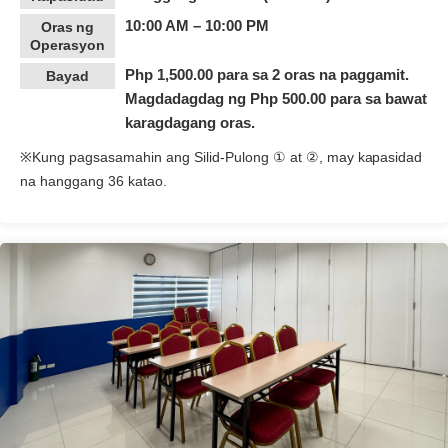
10:00 AM – 10:00 PM
Oras ng
Operasyon
Php 1,500.00 para sa 2 oras na paggamit.
Bayad
Magdadagdag ng Php 500.00 para sa bawat
karagdagang oras.
※Kung pagsasamahin ang Silid-Pulong ① at ②, may kapasidad
na hanggang 36 katao.