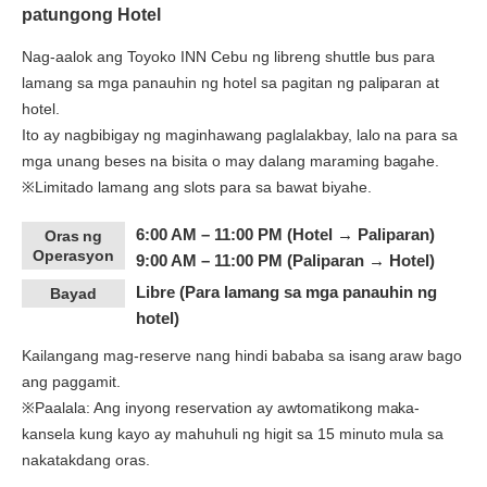
patungong Hotel
Nag-aalok ang Toyoko INN Cebu ng libreng shuttle bus para
lamang sa mga panauhin ng hotel sa pagitan ng paliparan at
hotel.
Ito ay nagbibigay ng maginhawang paglalakbay, lalo na para sa
mga unang beses na bisita o may dalang maraming bagahe.
※Limitado lamang ang slots para sa bawat biyahe.
6:00 AM – 11:00 PM (Hotel → Paliparan)​
Oras ng
Operasyon
9:00 AM – 11:00 PM (Paliparan → Hotel)​
Libre (Para lamang sa mga panauhin ng
Bayad
hotel)
Kailangang mag-reserve nang hindi bababa sa isang araw bago
ang paggamit.
※Paalala: Ang inyong reservation ay awtomatikong maka-
kansela kung kayo ay mahuhuli ng higit sa 15 minuto mula sa
nakatakdang oras.