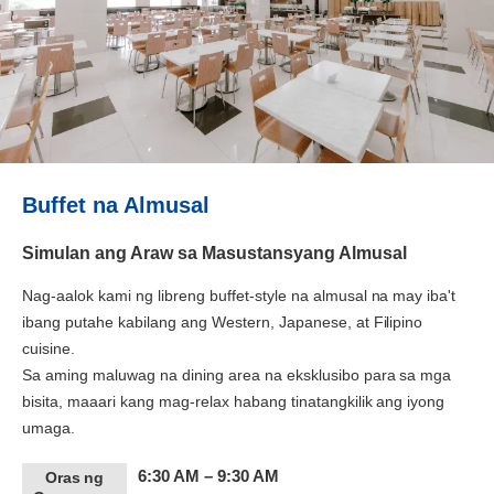
Buffet na Almusal
Simulan ang Araw sa Masustansyang Almusal
Nag-aalok kami ng libreng buffet-style na almusal na may iba't
ibang putahe kabilang ang Western, Japanese, at Filipino
cuisine.
Sa aming maluwag na dining area na eksklusibo para sa mga
bisita, maaari kang mag-relax habang tinatangkilik ang iyong
umaga.
6:30 AM – 9:30 AM
Oras ng