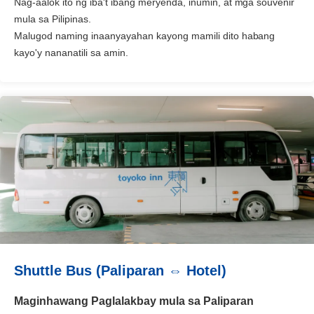
Nag-aalok ito ng iba't ibang meryenda, inumin, at mga souvenir
mula sa Pilipinas.
Malugod naming inaanyayahan kayong mamili dito habang
kayo'y nananatili sa amin.
Shuttle Bus (Paliparan ⇔ Hotel)
Maginhawang Paglalakbay mula sa Paliparan