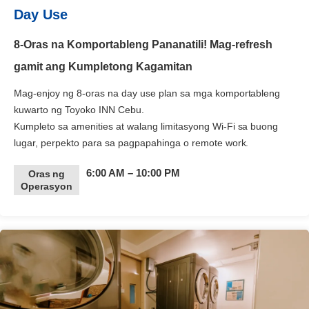
Day Use
8-Oras na Komportableng Pananatili! Mag-refresh
gamit ang Kumpletong Kagamitan
Mag-enjoy ng 8-oras na day use plan sa mga komportableng
kuwarto ng Toyoko INN Cebu.
Kumpleto sa amenities at walang limitasyong Wi-Fi sa buong
lugar, perpekto para sa pagpapahinga o remote work.
6:00 AM – 10:00 PM
Oras ng
Operasyon