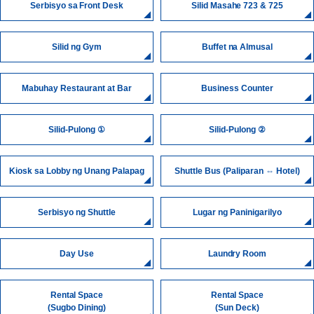
Serbisyo sa Front Desk
Silid Masahe 723 & 725
Silid ng Gym
Buffet na Almusal
Mabuhay Restaurant at Bar
Business Counter
Silid-Pulong ①
Silid-Pulong ②
Kiosk sa Lobby ng Unang Palapag
Shuttle Bus (Paliparan ⇔ Hotel)
Serbisyo ng Shuttle
Lugar ng Paninigarilyo
Day Use
Laundry Room
Rental Space
Rental Space
(Sugbo Dining)
(Sun Deck)