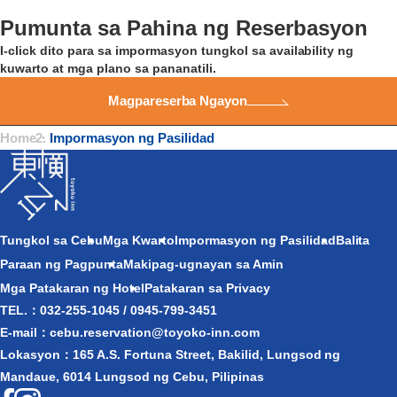
Pumunta sa Pahina ng Reserbasyon
I-click dito para sa impormasyon tungkol sa availability ng
kuwarto at mga plano sa pananatili.​
Magpareserba Ngayon
Home
・
Impormasyon ng Pasilidad
Tungkol sa Cebu
Mga Kwarto
Impormasyon ng Pasilidad
Balita
Paraan ng Pagpunta
Makipag-ugnayan sa Amin​
Mga Patakaran ng Hotel
Patakaran sa Privacy
TEL.：032-255-1045 / 0945-799-3451
E-mail：cebu.reservation@toyoko-inn.com
Lokasyon：165 A.S. Fortuna Street, Bakilid, Lungsod ng
Mandaue, 6014 Lungsod ng Cebu, Pilipinas