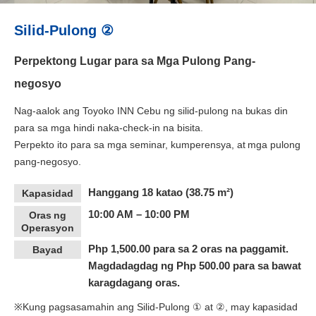
Silid-Pulong ②
Perpektong Lugar para sa Mga Pulong Pang-
negosyo
Nag-aalok ang Toyoko INN Cebu ng silid-pulong na bukas din
para sa mga hindi naka-check-in na bisita.
Perpekto ito para sa mga seminar, kumperensya, at mga pulong
pang-negosyo.
Hanggang 18 katao (38.75 m²)
Kapasidad
10:00 AM – 10:00 PM
Oras ng
Operasyon
Php 1,500.00 para sa 2 oras na paggamit.
Bayad
Magdadagdag ng Php 500.00 para sa bawat
karagdagang oras.
※Kung pagsasamahin ang Silid-Pulong ① at ②, may kapasidad