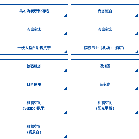
马布海餐厅和酒吧
商务柜台
会议室①
会议室②
一楼大堂自助售货亭
接驳巴士（机场 ⇔ 酒店）
接驳服务
吸烟区
日间使用
洗衣房
租赁空间
租赁空间
（Sugbo 餐厅）
（阳光甲板）
租赁空间
（观景台）