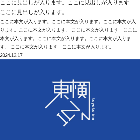
ここに見出しが入ります。ここに見出しが入ります。
ここに見出しが入ります。
ここに本文が入ります。ここに本文が入ります。ここに本文が入
ります。ここに本文が入ります。 ここに本文が入ります。ここに
本文が入ります。ここに本文が入ります。ここに本文が入りま
す。 ここに本文が入ります。ここに本文が入ります。
2024.12.17